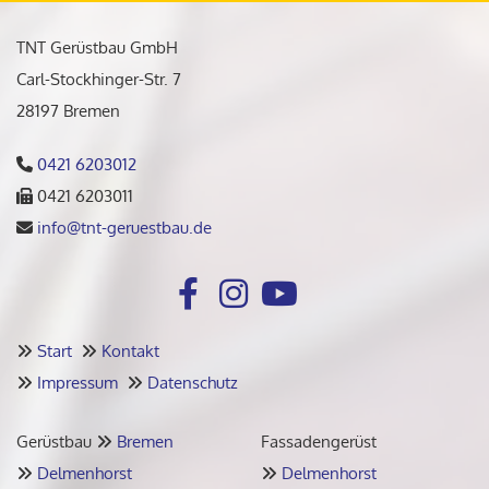
TNT Gerüstbau GmbH
Carl-Stockhinger-Str. 7
28197 Bremen
0421 6203012

0421 6203011

info@tnt-geruestbau.de

Start
Kontakt


Impressum
Datenschutz


Gerüstbau
Bremen
Fassadengerüst

Delmenhorst
Delmenhorst

