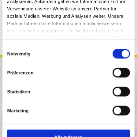
analysieren. Außerdem geben wir Informationen zu Ihrer
Verwendung unserer Website an unsere Partner für
soziale Medien, Werbung und Analysen weiter. Unsere
Partner führen diese Informationen möglicherweise mit
weiteren Daten zusammen, die Sie ihnen bereitgestellt
haben oder die sie im Rahmen Ihrer Nutzung der Dienste
gesammelt haben.
Einwilligungsauswahl
Notwendig
TNT Gerüstbau GmbH
Präferenzen
Carl-Stockhinger-Str. 7
28197 Bremen
Statistiken
0421 6203012

Marketing
0421 6203011

info@tnt-geruestbau.de

Alle zulassen